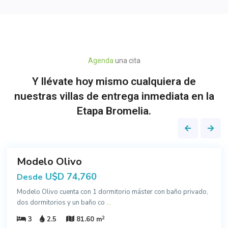
Agenda
una cita
Y llévate hoy mismo cualquiera de
nuestras villas de entrega inmediata en la
Etapa Bromelia.
1
Modelo Olivo
En
Stock
U$D 74,760
Desde
Modelo Olivo cuenta con 1 dormitorio máster con baño privado,
dos dormitorios y un baño co
...
2
3
2.5
81.60 m