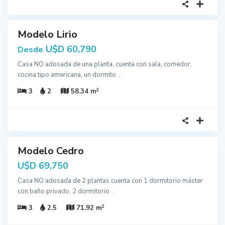
3
Modelo Lirio
cción
U$D 60,790
Desde
Casa NO adosada de una planta, cuenta con sala, comedor,
cocina tipo americana, un dormito
...
2
3
2
58.34 m
6
Modelo Cedro
cción
U$D 69,750
Casa NO adosada de 2 plantas cuenta con 1 dormitorio máster
con baño privado, 2 dormitorio
...
2
3
2.5
71.92 m