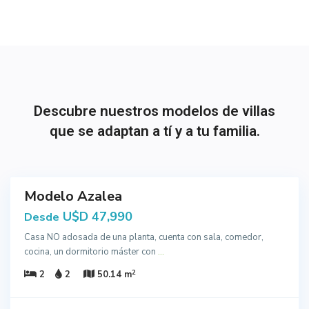
Descubre nuestros modelos de villas
que se adaptan a tí y a tu familia.
3
Modelo Azalea
cción
U$D 47,990
Desde
Casa NO adosada de una planta, cuenta con sala, comedor,
cocina, un dormitorio máster con
...
2
2
2
50.14 m