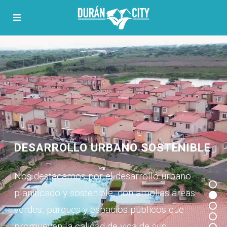
UBICACIÓN ESTRATÉGICA
Contamos con excelentes conexiones viales
que facilitan el desplazamiento hacia otras
ciudades y centros comerciales cercanos.