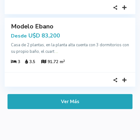
4
Modelo Ebano
cción
U$D 83,200
Desde
Casa de 2 plantas, en la planta alta cuenta con 3 dormitorios con
su propio baño, el cuart
...
2
3
3.5
91.72 m