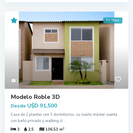
En Stock
1
Modelo Roble 3D
U$D 91,500
Desde
Casa de 2 plantas con 3 dormitorios, su cuarto máster cuenta
con baño privado y walking cl
...
2
3
2.5
106.53 m