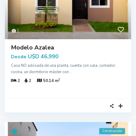
1
Modelo Azalea
U$D 46,990
Desde
Casa NO adosada de una planta, cuenta con sala, comedor,
cocina, un dormitorio máster con
...
2
2
2
50.14 m
Construcción