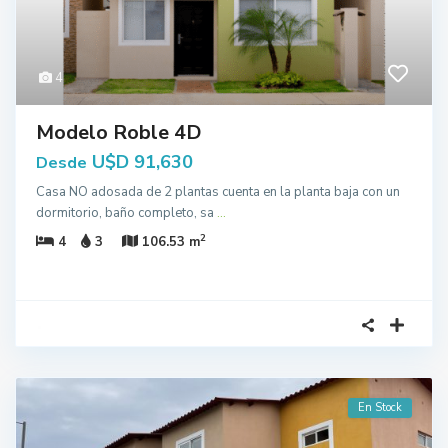
4
Modelo Roble 4D
U$D 91,630
Desde
Casa NO adosada de 2 plantas cuenta en la planta baja con un
dormitorio, baño completo, sa
...
2
4
3
106.53 m
En Stock