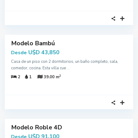
1
Modelo Bambú
En
Stock
U$D 43,850
Desde
Casa de un piso con 2 dormitorios, un baño completo, sala,
comedor, cocina. Esta villa cue
...
2
2
1
39.00 m
1
Modelo Roble 4D
En
Stock
U$D 91,100
Desde