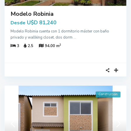
Modelo Robinia
U$D 81,240
Desde
Modelo Robinia cuenta con 1 dormitorio máster con baño
privado y wallking closet, dos dorm
...
2
3
2.5
94.00 m
Construcción