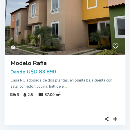
1
Modelo Rafia
U$D 83,890
Desde
Casa NO adosada de dos plantas, en planta baja cuenta con
sala, comedor, cocina, hall de e
...
2
3
2.5
87.00 m
3