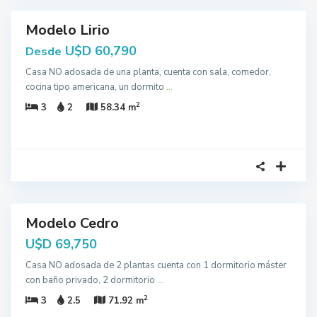
Modelo Lirio
cción
U$D 60,790
Desde
Casa NO adosada de una planta, cuenta con sala, comedor,
cocina tipo americana, un dormito
...
2
3
2
58.34 m
6
Modelo Cedro
cción
U$D 69,750
Casa NO adosada de 2 plantas cuenta con 1 dormitorio máster
con baño privado, 2 dormitorio
...
2
3
2.5
71.92 m