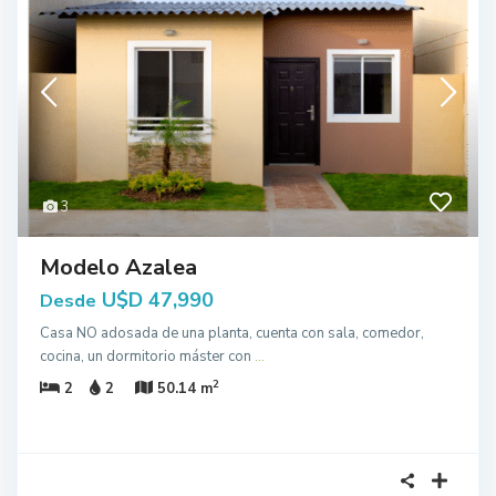
3
Modelo Azalea
U$D 47,990
Desde
Casa NO adosada de una planta, cuenta con sala, comedor,
cocina, un dormitorio máster con
...
2
2
2
50.14 m